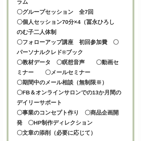
ラム
〇グループセッション 全7回
〇個人セッション70分×4（冨永ひろし
のむ子二人体制
〇フォローアップ講座 初回参加費 〇
パーソナルクレド®ブック
〇教材データ 〇瞑想音声 〇動画セ
ミナー 〇メールセミナー
〇期間中のメール相談（無制限※）
〇FB＆オンラインサロンでの13か月間の
デイリーサポート
〇事業のコンセプト作り
〇
商品企画開
発
〇
HP制作ディレクション
〇文章の添削（必要に応じて）