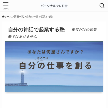
MENU
ホーム
講座一覧
自分の神話で起業する塾
自分の神話で起業する塾
– 集客だけの起業
塾ではありません –